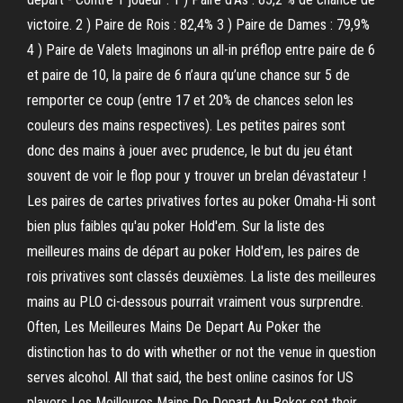
victoire. 2 ) Paire de Rois : 82,4% 3 ) Paire de Dames : 79,9%
4 ) Paire de Valets Imaginons un all-in préflop entre paire de 6
et paire de 10, la paire de 6 n’aura qu’une chance sur 5 de
remporter ce coup (entre 17 et 20% de chances selon les
couleurs des mains respectives). Les petites paires sont
donc des mains à jouer avec prudence, le but du jeu étant
souvent de voir le flop pour y trouver un brelan dévastateur !
Les paires de cartes privatives fortes au poker Omaha-Hi sont
bien plus faibles qu'au poker Hold'em. Sur la liste des
meilleures mains de départ au poker Hold'em, les paires de
rois privatives sont classés deuxièmes. La liste des meilleures
mains au PLO ci-dessous pourrait vraiment vous surprendre.
Often, Les Meilleures Mains De Depart Au Poker the
distinction has to do with whether or not the venue in question
serves alcohol. All that said, the best online casinos for US
players Les Meilleures Mains De Depart Au Poker set their