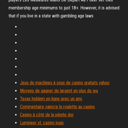
membership age minimums to just 18+. However, it is advised
that if you live in a state with gambling age laws
Jeux de machines à sous de casino gratuits yahoo
Moyens de gagner de largent en plus du jeu
Texas holdem en ligne avec un ami
Commentaire vaincre la roulette au casino
Casino à côté de la pépite dor
Lumineer st. casino louis