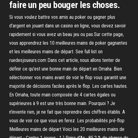
faire un peu bouger les choses.
Si vous voulez battre vos amis au poker ou gagner plus
d’argent en jouant dans un casino en ligne, vous devez savoir
rapidement si vous avez un beau jeu ou pas.Sur cette page,
vous apprendrez les 10 meilleures mains de poker gagnantes
et les meilleures mains de départ. See full list on
ruedesjoueurs.com Dans cet article, nous allons tenter de
définir ce qu'est une bonne main de départ en Omaha. Bien
sélectionner vos mains avant de voir le flop vous garantit une
majorité de décisions faciles après le flop. Les cartes hautes.
En Omaha, toute main composée de 4 cartes égales ou
supérieures à 9 est une très bonne main. Pourquoi ? Je
n'invente rien, je ne fait que reprendre des chiffres établis. A
vous de voir ce que vous en ferez. Les probabilités pré-flop
Meilleures mains de départ Voici les 20 meilleures mains de
départ - Contre 1 joueur : 1 ) Paire d'As : 85,2 % de chance de