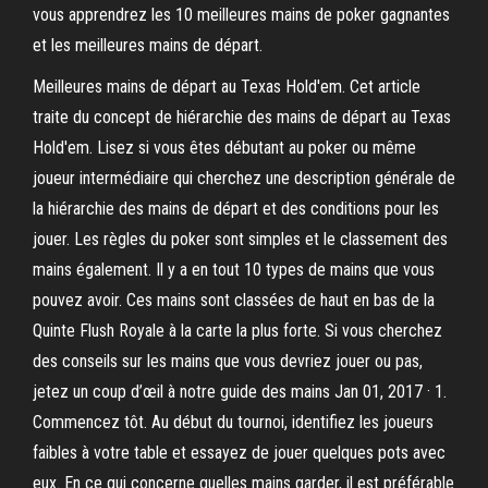
vous apprendrez les 10 meilleures mains de poker gagnantes
et les meilleures mains de départ.
Meilleures mains de départ au Texas Hold'em. Cet article
traite du concept de hiérarchie des mains de départ au Texas
Hold'em. Lisez si vous êtes débutant au poker ou même
joueur intermédiaire qui cherchez une description générale de
la hiérarchie des mains de départ et des conditions pour les
jouer. Les règles du poker sont simples et le classement des
mains également. Il y a en tout 10 types de mains que vous
pouvez avoir. Ces mains sont classées de haut en bas de la
Quinte Flush Royale à la carte la plus forte. Si vous cherchez
des conseils sur les mains que vous devriez jouer ou pas,
jetez un coup d’œil à notre guide des mains Jan 01, 2017 · 1.
Commencez tôt. Au début du tournoi, identifiez les joueurs
faibles à votre table et essayez de jouer quelques pots avec
eux. En ce qui concerne quelles mains garder, il est préférable